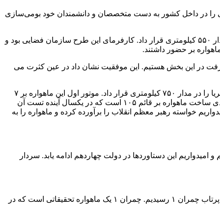
ینی را در داخل کشور به دست متخصصان و دانشمندان خود بومی‌سازی
در ادامه، سردار علی جعفرآبادی فرمانده فضایی نیروی هوافضای سپاه بیان کرد: ماهواره‌بر قائم ۱۰۰ با موفقیت، ماهواره چمران ۱ را در مدار ۵۵۰ کیلومتری قرار داد. کارفرمای این طرح سازمان فضایی بود و
اهواره بر حضور داشتند.
د پیشرفت در این بخش هستیم. این موفقیت نشان داد در عین کثرت می
سردار جعفرزاده خاطرنشان کرد: ماهواره بر قائم ۱۰۰ یک ماهواره بر تاکتیکی سه مرحله ای سوخت جامد است که در پرتاب اول، ماهواره ثریا را در مدار ۷۵۰ کیلومتری قرار داد. موتور اول این ماهواره بر ۷
ثانیه جدا می‌شود. این ماهواره را از هر جای کشور می توانیم پرتاب کنیم. کمتر از ۱ ماه این ماهواره بر آماده پرتاب ماهواره می شود. گام بعدی ساخت ماهواره بر قائم ۱۰۵ است که در یکسال آینده تست آن
قرار دهیم. مرحله بعد ساخت ماهواره‌بر قائم ۱۲۰ چهار مرحله ای است که امیدواریم خواسته رهبر معظم انقلاب را برآورده کرده و ماهواره را به
و امیدواریم این دستاوردها در دولت چهاردهم ادامه یابد. سردار
در ادامه امیر رستگاری با اشاره به اینکه نقطه قوت این پرتاب این است که در روز اول ماهواره در مدار تثبیت شد، گفت: ما به هدف خود در پرتاب چمران ۱ رسیدیم. چمران ۱ یک ماهواره تحقیقاتی است که در