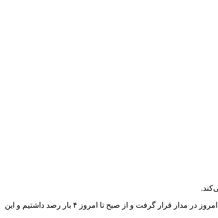
، امیر دریادار امیر رستگاری شامگاه امروز شنبه ۲۴ شهریور در یک گفت‌وگوی تلویزیونی اظهار کرد: ماهواره چمران ۱ امروز در مدار قرار گرفت و از صبح تا امروز ۴ بار رصد داشتیم و این