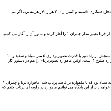
وی خاطرنشان کرد: چمران ۱، شصت کیلوگرم وزن دارد و ۲۳۰ هزار ساعت نفر روی این طرح کار کرده اند. ۸ شرکت دانش بنیان با وزارت دفاع همکاری داشتند و کمتر از ۳۰۰ هزار دلار هزینه برد. اگر می
معاون وزیر دفاع درباره کاربرد ماهواره چمران ۱ گفت: فقط متخصصان حوزه رانش و تغییر مدار از اطلاعات چمران ۱ استفاده می کنند. ما از فردا تغییر مدار چمران ۱ را آغاز کرده و مانور آن را آغاز می کنیم.
وی افزود: ماهواره طلوع ۳ آماده پرتاب است. این ماهواره، ۱۵۰ کیلوگرم دارد و اولین ماهواره کلاس مینی کشور است. طلوع ۳ یک ماهواره سنجش از راه دور با قدرت تصویربرداری ۵ متر سیاه و سفید و ۱۰
متری رنگی است که در بخش کشاورزی، اقلیم شناسی، شناسایی تغییر گسل ها، سیل و بیابان زایی کاربرد دارد. برنامه بعدی هم پرتاب ماهواره طلوع ۴ است. اولین ماهواره تصویربردای را هم در دستور کار
سردار جعفرآبادی نیز گفت: از پایگاهی که امروز ماهواره پرتاب شد، تاکنون سپاه ۵ ماهواره را پرتاب کرده است. ماهواره نور۱،۲ و ۳ متعلق به سپاه بود که با ماهواره بر قاصد پرتاب شد. ماهواره ثریا و چمران ۱
ن پرتاب ایران را از پایگاه فضایی چابهار را انجام خواهد داد. از این پایگاه می توانیم ماهواره در زاویه ای پرتاب کنیم که