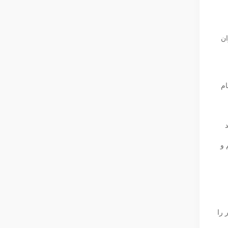
ان
ام
 شدند
 و
 را