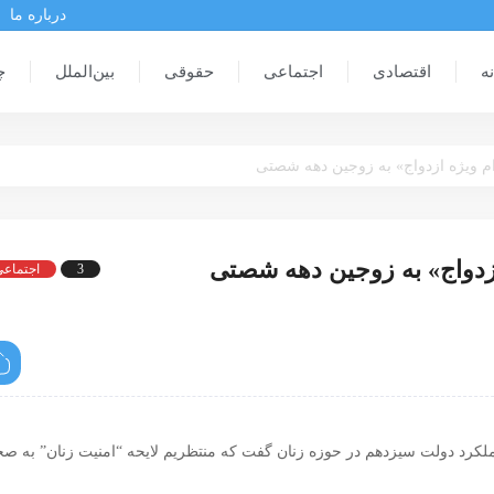
درباره ما
ه
اقتصادی
اجتماعی
حقوقی
بین‌الملل
چ
وام ویژه ازدواج» به زوجین دهه شصتی
 ازدواج» به زوجین دهه شصتی
3
اجتماع
لکرد دولت سیزدهم در حوزه زنان گفت که منتظریم لایحه “امنیت زنان” به ص