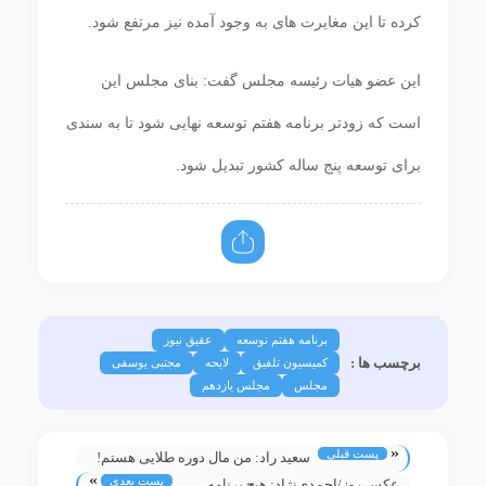
کرده تا این مغایرت های به وجود آمده نیز مرتفع شود.
این عضو هیات رئیسه مجلس گفت: بنای مجلس این
است که زودتر برنامه هفتم توسعه نهایی شود تا به سندی
برای توسعه پنج ساله کشور تبدیل شود.
برنامه هفتم توسعه
عقیق نیوز
برچسب ها :
کمیسیون تلفیق
لایحه
مجتبی یوسفی
مجلس
مجلس یازدهم
«
پست قبلی
سعید راد: من مال دوره طلایی هستم!
»
پست بعدی
عکس روز/احمدی‌نژاد: هیچ برنامه