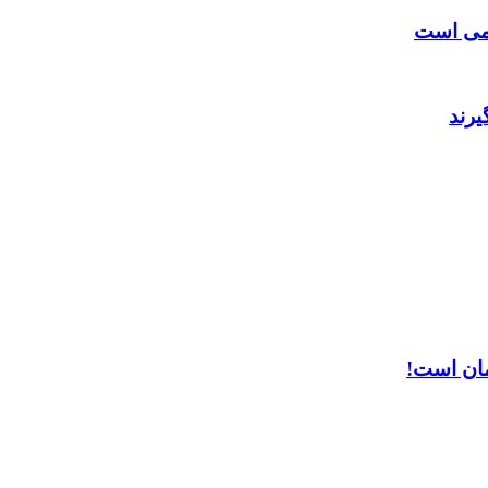
امی است
یرند