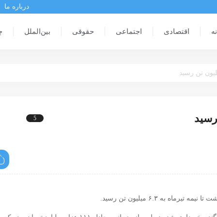
درباره ما
ه
اقتصادی
اجتماعی
حقوقی
بین‌الملل
چ
5
اقتصاد
ه به ۶.۳ میلیون تن رسید.