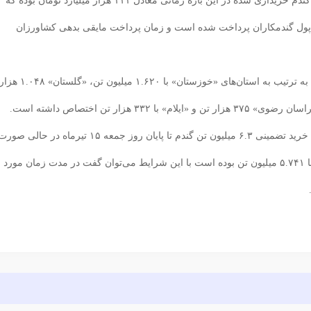
؛ براساس داده‌های اعلام شده ارزش گندم خریداری شده در این بازه زمانی معادل ۱۱۱ هزار میلیارد تومان بوده که
۵۲.۶ هزار میلیارد تومان معادل ۴۷ درصد از پول گندمکاران پرداخت شده است و زمان پرداخت مایقی بدهی کشاورزان
ارزیابی‌ها نشان می‌دهد بیشترین میزان خرید تضمینی گندم به ترتیب به استان‌های «خوزستان» با ۱.۶۲۰ میلیون تن، «گلستان» ۱.۰۴۸ 
سهراب سهرابی مجری طرح گندم وزارت جهاد کشاورزی، خرید تضمینی ۶.۳ میلیون تن گندم تا پایان روز جمعه ۱۵ تیرماه در حالی صو
گرفته که حجم خرید گندم در مدت مشابه سال قبل برابر با ۵.۷۴۱ میلیون تن بوده است با این شرایط می‌توان گفت در مدت زمان مورد