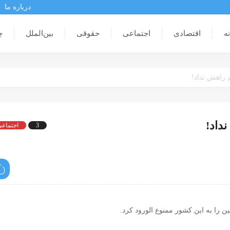
درباره ما
ه
اقتصادی
اجتماعی
حقوقی
بین‌الملل
چ
م راهش نداد!
داد!
3
اجتماع
را به این کشور ممنوع الورود کرد.