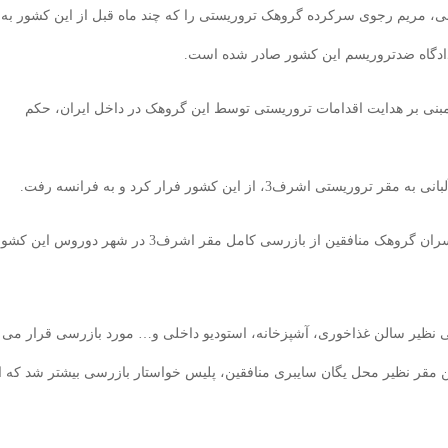
آلبانی، مریم رجوی سرکرده گروهک تروریستی را که چند ماه قبل از این کشور به
 دادگاه ضدتروریسم این کشور صادر شده است.
 مبنی بر هدایت اقدامات تروریستی توسط این گروهک در داخل ایران، حکم
3، از این کشور فرار کرد و به فرانسه رفت.
روز سه شنبه 30 خرداد ماه، پلیس آلبانی پس از ممانعت سران گروهک منافقین از بازرسی کامل مقر اشرف3 در شهر دوروس این 
ر بازرسی های پلیس از اشرف3، تنها اماکنی نظیر سالن غذاخوری، آشپزخانه، استودیو داخلی و… مورد بازرسی قرار می
ن مقر نظیر محل یگان سایبری منافقین، پلیس خواستار بازرسی بیشتر شد که ا