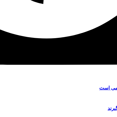
امی است
یرند