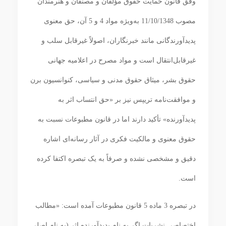
وفق قانون حمایت حقوق مؤلفان و مصنفان و هنرمندان
مصوب 11/10/1348 به‌ویژه مواد 4 و 5 آن، حق معنوی
پدیدآورندگانی مانند خبرنگاران، اصولاً غیرقابل سلب و
غیرقابل‌انتقال است و مواد مصرح در اعلامیه جهانی
حقوق بشر، میثاق حقوق مدنی و سیاسی، کنوانسیون برن
و موافقت‌نامه تریپس نیز بر «حق انتساب اثر به
پدیدآورنده» تأکید دارند اما در قانون مطبوعات نسبت به
حقوق معنوی و مالکیت فکری در آثار رسانه‌ای اشاره
دقیق و مشخصی نشده و صرفاً به یک تبصره اکتفا کرده
است.
در تبصره 3 ماده 5 قانون مطبوعات آمده است: «مطالب
اختصاصی نشریات اگر به نام پدیدآورنده اثر (به نام اصلی