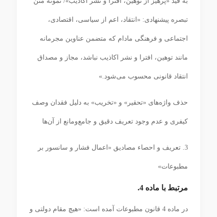
به قید «پرهیز از توهین، افترا و نشر اکاذیب»/ نمونه متن
تبصره پیشنهادی: «انتقاد، اعم از سیاسی، اقتصادی،
اجتماعی و فرهنگی مادام که متضمن عناوین مجرمانه
مانند توهین، افترا و نشر اکاذیب نباشد، مجاز و مصداق
انتقاد قانونی محسوب می‌شود.»
حذف واژه‌های «تحقیر» و «تخریب» به دلیل فقدان وصف
کیفری و عدم وجود تعریف دقیق و جامع‌ومانع از آن‌ها
3. تعریف و احصاء مصادیق «اعمال فشار و سانسور بر
مطبوعات»
مرتبط با ماده 4.
در ماده 4 قانون مطبوعات آمده است: «هیچ مقام دولتی و